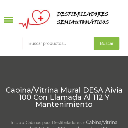
Skip
to
content
S
Buscar
Buscar
por:
V
D
Cabina/Vitrina Mural DESA Aivia
100 Con Llamada Al 112 Y
Mantenimiento
»
» Cabina/Vitrina
Inicio
Cabinas para Desfibriladores