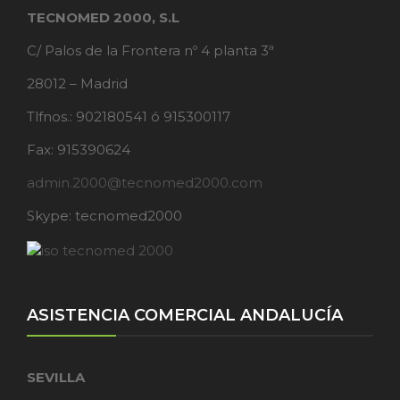
TECNOMED 2000, S.L
C/ Palos de la Frontera nº 4 planta 3ª
28012 – Madrid
Tlfnos.: 902180541 ó 915300117
Fax: 915390624
admin.2000@tecnomed2000.com
Skype: tecnomed2000
ASISTENCIA COMERCIAL ANDALUCÍA
SEVILLA