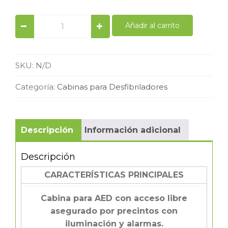
Cabina/Vitrina
Añadir al carrito
mural
DESA
Aivia
100
SKU:
N/D
con
llamada
Categoría:
Cabinas para Desfibriladores
al
112
y
mantenimiento
Descripción
Información adicional
quantity
Descripción
CARACTERÍSTICAS PRINCIPALES
Cabina para AED con acceso libre
asegurado por precintos con
iluminación y alarmas.