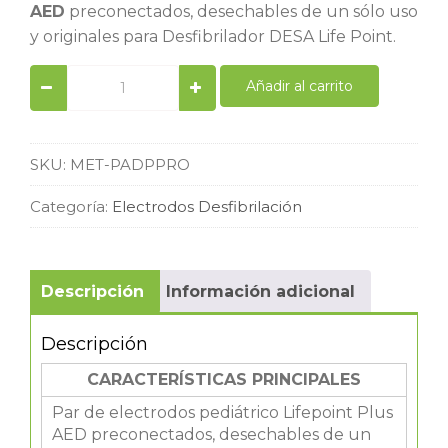
AED
preconectados, desechables de un sólo uso
y originales para Desfibrilador DESA Life Point.
Par
Añadir al carrito
de
Electrodos
de
desfibrilación
SKU:
MET-PADPPRO
Originales
Pediátrico
Categoría:
Electrodos Desfibrilación
LifePoint
Pro
AED
quantity
Descripción
Información adicional
Descripción
CARACTERÍSTICAS PRINCIPALES
Par de electrodos pediátrico Lifepoint Plus
AED preconectados, desechables de un