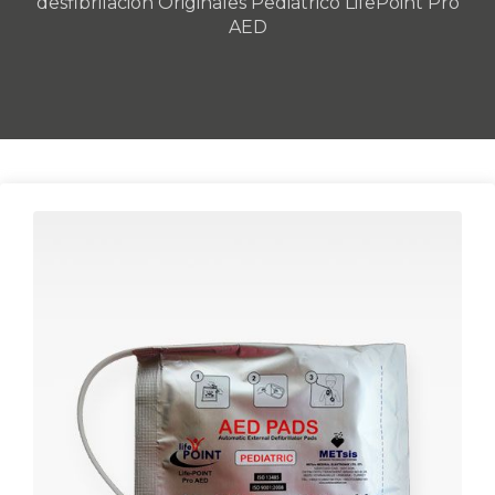
desfibrilación Originales Pediátrico LifePoint Pro
AED