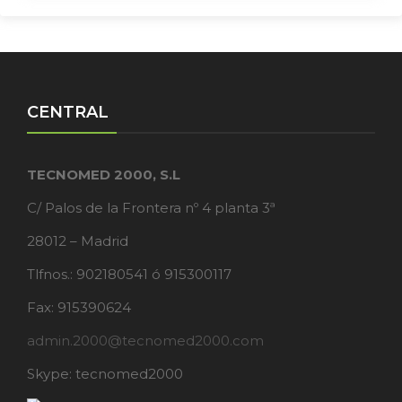
CENTRAL
TECNOMED 2000, S.L
C/ Palos de la Frontera nº 4 planta 3ª
28012 – Madrid
Tlfnos.: 902180541 ó 915300117
Fax: 915390624
admin.2000@tecnomed2000.com
Skype: tecnomed2000