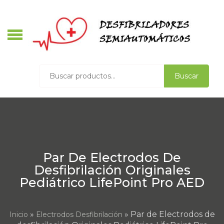
Skip
to
content
S
Buscar
Buscar
por:
V
D
Par De Electrodos De
Desfibrilación Originales
Pediátrico LifePoint Pro AED
»
» Par de Electrodos de
Inicio
Electrodos Desfibrilación