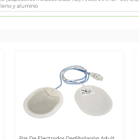
ileno y aluminio
Par De Electrodos Desfibrilación Adulto Compatible Con I-Pad CU MEDICAL Systems Y Cmos Drake