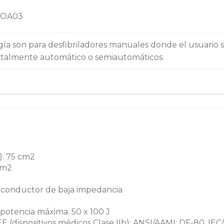
 OA03
gía son para desfibriladores manuales donde el usuario 
 totalmente automático o semiautomáticos.
m
): 75 cm2
cm2
o conductor de baja impedancia
potencia máxima: 50 x 100 J
(dispositivos médicos Clase IIb); ANSI/AAMI: DF-80, IEC/