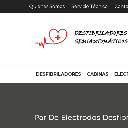
Skip
Quienes Somos
Servicio Técnico
Conta
to
content
DESFIBRILADORES
CABINAS
ELEC
Par De Electrodos Desfi