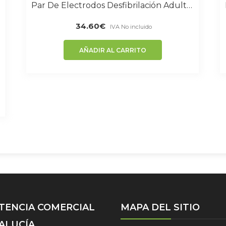
Par De Electrodos Desfibrilación Adulto Compatible Medtronic
34.60
€
IVA No incluido
AÑADIR AL CARRITO
STENCIA COMERCIAL
MAPA DEL SITIO
ALUCÍA