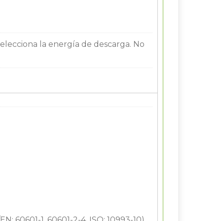
selecciona la energía de descarga. No
EN: 60601-1, 60601-2-4, ISO: 10993-10)