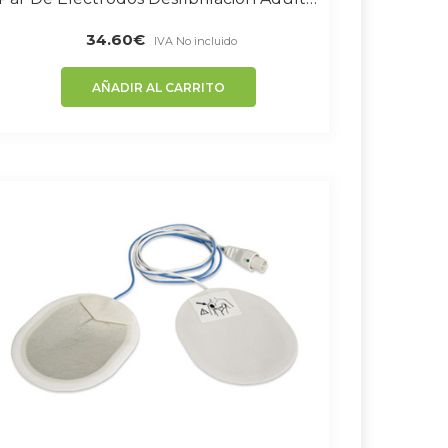
34.60
€
IVA No incluido
AÑADIR AL CARRITO