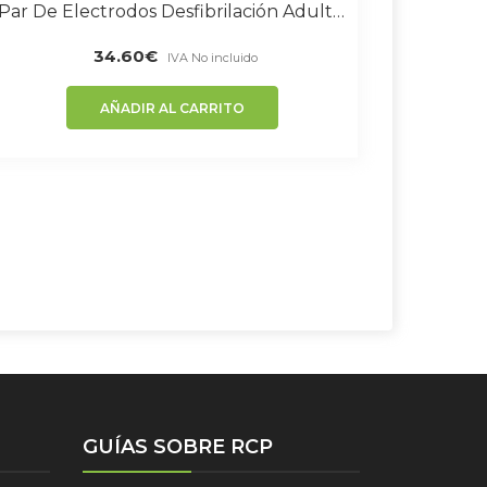
Par De Electrodos Desfibrilación Adulto Compatible Con Equipos Schiller
34.60
€
IVA No incluido
AÑADIR AL CARRITO
GUÍAS SOBRE RCP