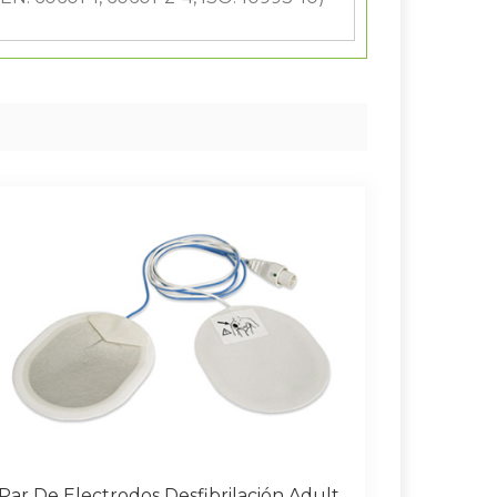
Par De Electrodos Desfibrilación Adulto Compatible Con PARAMEDIC CU MEDICAL SYSTEMS