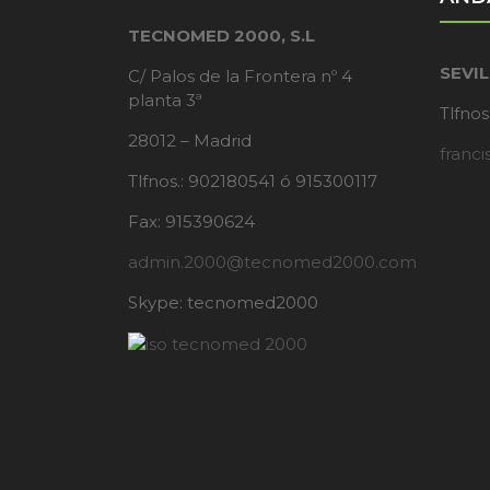
TECNOMED 2000, S.L
SEVI
C/ Palos de la Frontera nº 4
planta 3ª
Tlfnos
28012 – Madrid
franc
Tlfnos.: 902180541 ó 915300117
Fax: 915390624
admin.2000@tecnomed2000.com
Skype: tecnomed2000