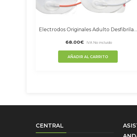
Electrodos Originales Adulto Desfibrilador CardiAid
68.00
€
IVA No incluido
AÑADIR AL CARRITO
CENTRAL
ASI
AND