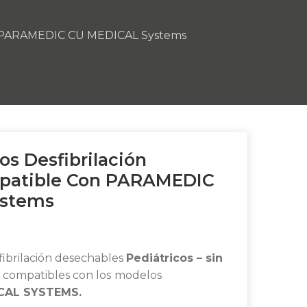
con PARAMEDIC CU MEDICAL Systems
os Desfibrilación
mpatible Con PARAMEDIC
ystems
fibrilación desechables
Pediátricos – sin
–
compatibles con los
modelos
CAL SYSTEMS.