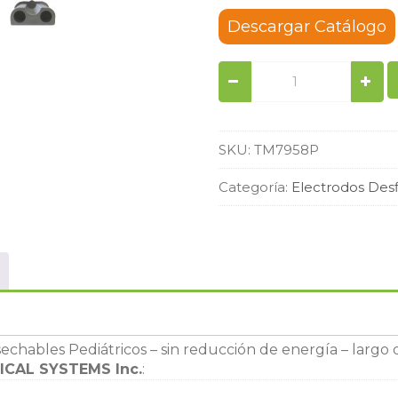
Descargar Catálogo
Par
de
Electrodos
desfibrilación
Pediátrico
SKU:
TM7958P
compatible
con
Categoría:
Electrodos Desf
PARAMEDIC
CU
MEDICAL
Systems
quantity
sechables Pediátricos – sin reducción de energía – largo
ICAL SYSTEMS Inc.
: